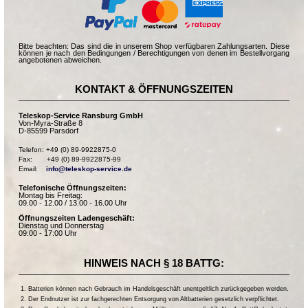
Bitte beachten: Das sind die in unserem Shop verfügbaren Zahlungsarten. Diese
können je nach den Bedingungen / Berechtigungen von denen im Bestellvorgang
angebotenen abweichen.
KONTAKT & ÖFFNUNGSZEITEN
Teleskop-Service Ransburg GmbH
Von-Myra-Straße 8
D-85599 Parsdorf
Telefon: +49 (0) 89-9922875-0

Fax:       +49 (0) 89-9922875-99

Email:    
info@teleskop-service.de
Telefonische Öffnungszeiten:
Montag bis Freitag:
09.00 - 12.00 / 13.00 - 16.00 Uhr
Öffnungszeiten Ladengeschäft:
Dienstag und Donnerstag
09:00 - 17:00 Uhr
HINWEIS NACH § 18 BATTG:
Batterien können nach Gebrauch im Handelsgeschäft unentgeltlich zurückgegeben werden.
Der Endnutzer ist zur fachgerechten Entsorgung von Altbatterien gesetzlich verpflichtet.