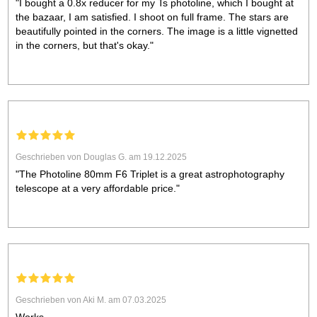
"I bought a 0.8x reducer for my Ts photoline, which I bought at
the bazaar, I am satisfied. I shoot on full frame. The stars are
beautifully pointed in the corners. The image is a little vignetted
in the corners, but that's okay."
Geschrieben von Douglas G. am 19.12.2025
"The Photoline 80mm F6 Triplet is a great astrophotography
telescope at a very affordable price."
Geschrieben von Aki M. am 07.03.2025