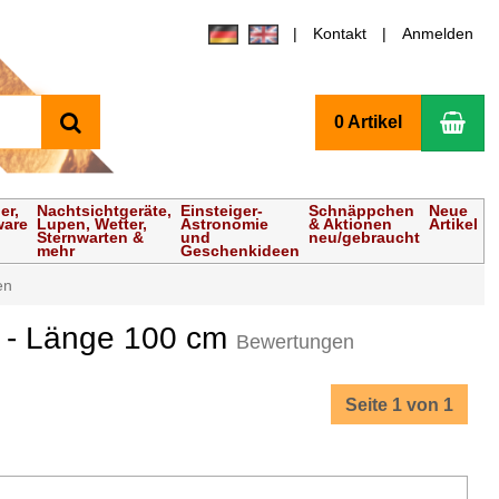
Kontakt
Anmelden
Suchen
Wa
0 Artikel
er,
Nachtsichtgeräte,
Einsteiger-
Schnäppchen
Neue
ware
Lupen, Wetter,
Astronomie
& Aktionen
Artikel
Sternwarten &
und
neu/gebraucht
mehr
Geschenkideen
en
cm - Länge 100 cm
Bewertungen
Seite 1 von 1