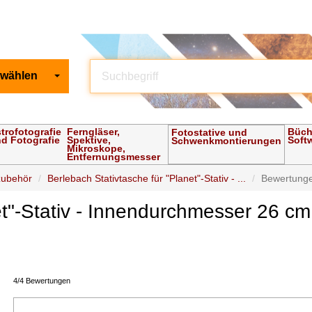
 wählen
trofotografie
Ferngläser,
Büch
Fotostative und
d Fotografie
Spektive,
Soft
Schwenkmontierungen
Mikroskope,
Entfernungsmesser
zubehör
Berlebach Stativtasche für "Planet"-Stativ - ...
Bewertung
net"-Stativ - Innendurchmesser 26 
4/4 Bewertungen