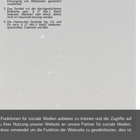
Entsorgung von Altbatterien gesetzlich
verpflichtet.
Das Symbol mit der durchgestrichenen
Mülltonne gem. § 17 Abs.1 BattG
bedeutet: Batterien oder Akkus dürfen
nicht im Hausmüll entsorgt werden.
Die chemischen Symbole Hg, Cd, und
Pb nach § 17 Abs.3 BattG bedeuten:
Quecksilber, Cadmium und Blei.
Funktionen für soziale Medien anbieten zu können und die Zugriffe auf
 Ihrer Nutzung unserer Website an unsere Partner für soziale Medien,
kies verwendet um die Funktion der Webseite zu gewährleisten, dies ist