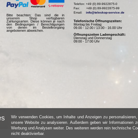
Telefon: +49 (0) 89-9922875-0

Fax:       +49 (0) 89-9922875-99

Email:    
info@teleskop-service.de
Bitte beachten: Das sind die in
unserem Shop verfügbaren
Telefonische Öffnungszeiten:
Zahlungsarten. Diese können je nach
Montag bis Freitag:
den Bedingungen / Berechtigungen
von denen im Bestellvorgang
09.00 - 12.00 / 13.00 - 16.00 Uhr
angebotenen abweichen.
Öffnungszeiten Ladengeschäft:
Dienstag und Donnerstag
09:00 - 17:00 Uhr
es
Wir verwenden Cookies, um Inhalte und Anzeigen zu personalisieren, 
unsere Website zu analysieren. Außerdem geben wir Informationen zu
Werbung und Analysen weiter. Des weiteren werden rein technische Coo
nicht deaktivierbar.