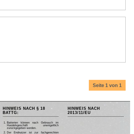
Seite 1 von 1
HINWEIS NACH § 18
HINWEIS NACH
BATTG:
2013/11/EU
Batterien können nach Gebrauch im
Handelsgeschäft unentgeltlich
zurückgegeben werden.
Der Endnutzer ist zur fachgerechten