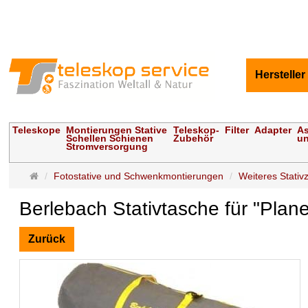
Hersteller
Teleskope
Montierungen Stative
Teleskop-
Filter
Adapter
As
Schellen Schienen
Zubehör
un
Stromversorgung
Startseite
Fotostative und Schwenkmontierungen
Weiteres Stativ
Berlebach Stativtasche für "Pla
Zurück