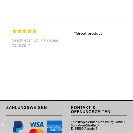
"Great product"
Geschrieben von Mark P. am
23.10.2017
ZAHLUNGSWEISEN
KONTAKT &
ÖFFNUNGSZEITEN
Teleskop-Service Ransburg GmbH
Von-Myra-Straße 8
D-85599 Parsdorf