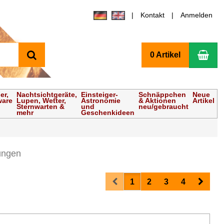
Kontakt
Anmelden
Suchen
Wa
0 Artikel
er,
Nachtsichtgeräte,
Einsteiger-
Schnäppchen
Neue
ware
Lupen, Wetter,
Astronomie
& Aktionen
Artikel
Sternwarten &
und
neu/gebraucht
mehr
Geschenkideen
ungen
Prev
Next
1
2
3
4