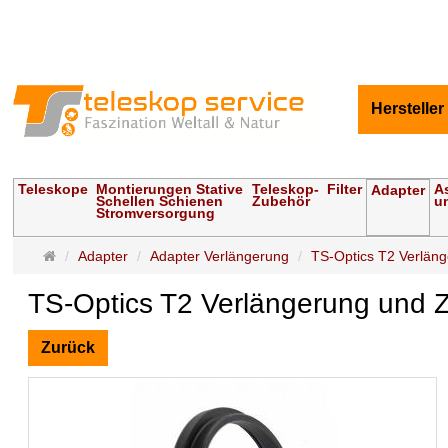
Hersteller
Teleskope
Montierungen Stative
Teleskop-
Filter
A
Adapter
Schellen Schienen
Zubehör
u
Stromversorgung
Startseite
Adapter
Adapter Verlängerung
TS-Optics T2 Verläng
TS-Optics T2 Verlängerung und 
Zurück