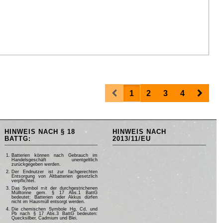
Prev
Next
1
2
3
4
HINWEIS NACH § 18
HINWEIS NACH
BATTG:
2013/11/EU
Batterien können nach Gebrauch im
Handelsgeschäft unentgeltlich
zurückgegeben werden.
Der Endnutzer ist zur fachgerechten
Entsorgung von Altbatterien gesetzlich
verpflichtet.
Das Symbol mit der durchgestrichenen
Mülltonne gem. § 17 Abs.1 BattG
bedeutet: Batterien oder Akkus dürfen
nicht im Hausmüll entsorgt werden.
Die chemischen Symbole Hg, Cd, und
Pb nach § 17 Abs.3 BattG bedeuten:
Quecksilber, Cadmium und Blei.