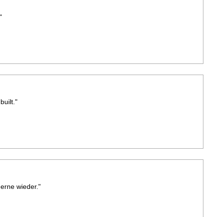
"
uilt."
Gerne wieder."