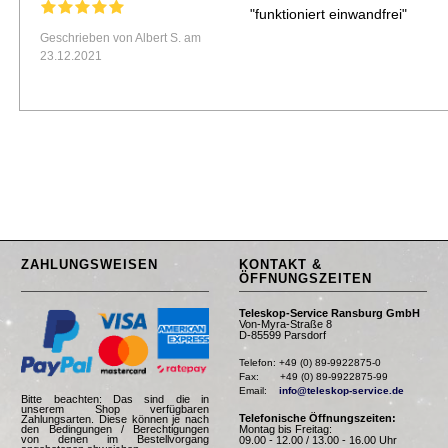
"funktioniert einwandfrei"
Geschrieben von Albert S. am
23.12.2021
ZAHLUNGSWEISEN
KONTAKT &
ÖFFNUNGSZEITEN
Teleskop-Service Ransburg GmbH
Von-Myra-Straße 8
D-85599 Parsdorf
Telefon: +49 (0) 89-9922875-0

Fax:       +49 (0) 89-9922875-99

Email:    
info@teleskop-service.de
Bitte beachten: Das sind die in
unserem Shop verfügbaren
Telefonische Öffnungszeiten:
Zahlungsarten. Diese können je nach
Montag bis Freitag:
den Bedingungen / Berechtigungen
von denen im Bestellvorgang
09.00 - 12.00 / 13.00 - 16.00 Uhr