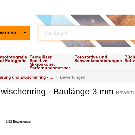
 wählen
strofotografie
Ferngläser,
Fotostative und
Büch
nd Fotografie
Spektive,
Schwenkmontierungen
Soft
Mikroskope,
Entfernungsmesser
erung und Zwischenring - ...
Bewertungen
Zwischenring - Baulänge 3 mm
Bewert
6/22 Bewertungen