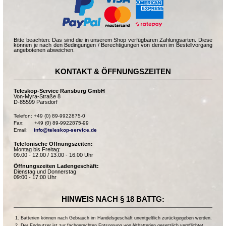
Bitte beachten: Das sind die in unserem Shop verfügbaren Zahlungsarten. Diese
können je nach den Bedingungen / Berechtigungen von denen im Bestellvorgang
angebotenen abweichen.
KONTAKT & ÖFFNUNGSZEITEN
Teleskop-Service Ransburg GmbH
Von-Myra-Straße 8
D-85599 Parsdorf
Telefon: +49 (0) 89-9922875-0

Fax:       +49 (0) 89-9922875-99

Email:    
info@teleskop-service.de
Telefonische Öffnungszeiten:
Montag bis Freitag:
09.00 - 12.00 / 13.00 - 16.00 Uhr
Öffnungszeiten Ladengeschäft:
Dienstag und Donnerstag
09:00 - 17:00 Uhr
HINWEIS NACH § 18 BATTG:
Batterien können nach Gebrauch im Handelsgeschäft unentgeltlich zurückgegeben werden.
Der Endnutzer ist zur fachgerechten Entsorgung von Altbatterien gesetzlich verpflichtet.