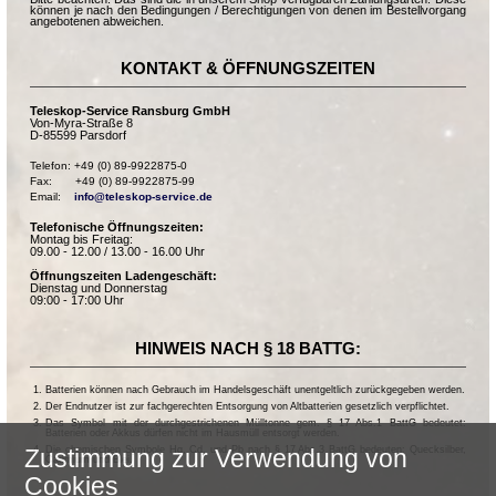
können je nach den Bedingungen / Berechtigungen von denen im Bestellvorgang
angebotenen abweichen.
KONTAKT & ÖFFNUNGSZEITEN
Teleskop-Service Ransburg GmbH
Von-Myra-Straße 8
D-85599 Parsdorf
Telefon: +49 (0) 89-9922875-0

Fax:       +49 (0) 89-9922875-99

Email:    
info@teleskop-service.de
Telefonische Öffnungszeiten:
Montag bis Freitag:
09.00 - 12.00 / 13.00 - 16.00 Uhr
Öffnungszeiten Ladengeschäft:
Dienstag und Donnerstag
09:00 - 17:00 Uhr
HINWEIS NACH § 18 BATTG:
Batterien können nach Gebrauch im Handelsgeschäft unentgeltlich zurückgegeben werden.
Der Endnutzer ist zur fachgerechten Entsorgung von Altbatterien gesetzlich verpflichtet.
Das Symbol mit der durchgestrichenen Mülltonne gem. § 17 Abs.1 BattG bedeutet:
Batterien oder Akkus dürfen nicht im Hausmüll entsorgt werden.
Die chemischen Symbole Hg, Cd, und Pb nach § 17 Abs.3 BattG bedeuten: Quecksilber,
Zustimmung zur Verwendung von
Cadmium und Blei.
Cookies