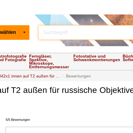
 wählen
strofotografie
Ferngläser,
Fotostative und
Büch
nd Fotografie
Spektive,
Schwenkmontierungen
Soft
Mikroskope,
Entfernungsmesser
42x1 innen auf T2 außen für ...
Bewertungen
uf T2 außen für russische Objekti
5/5 Bewertungen