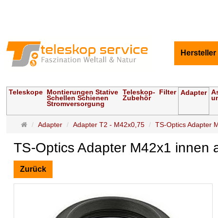
Hersteller
Teleskope
Montierungen Stative
Teleskop-
Filter
A
Adapter
Schellen Schienen
Zubehör
u
Stromversorgung
Startseite
Adapter
Adapter T2 - M42x0,75
TS-Optics Adapter M
TS-Optics Adapter M42x1 innen a
Zurück