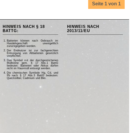
Seite 1 von 1
HINWEIS NACH § 18
HINWEIS NACH
BATTG:
2013/11/EU
Batterien können nach Gebrauch im
Handelsgeschäft unentgeltlich
zurückgegeben werden.
Der Endnutzer ist zur fachgerechten
Entsorgung von Altbatterien gesetzlich
verpflichtet.
Das Symbol mit der durchgestrichenen
Mülltonne gem. § 17 Abs.1 BattG
bedeutet: Batterien oder Akkus dürfen
nicht im Hausmüll entsorgt werden.
Die chemischen Symbole Hg, Cd, und
Pb nach § 17 Abs.3 BattG bedeuten:
Quecksilber, Cadmium und Blei.