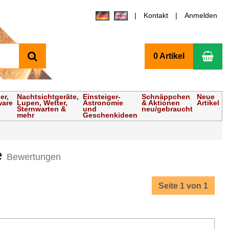
Kontakt
Anmelden
Suchen
Wa
0 Artikel
er,
Nachtsichtgeräte,
Einsteiger-
Schnäppchen
Neue
ware
Lupen, Wetter,
Astronomie
& Aktionen
Artikel
Sternwarten &
und
neu/gebraucht
mehr
Geschenkideen
ve
Bewertungen
Seite 1 von 1