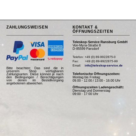
ZAHLUNGSWEISEN
KONTAKT &
ÖFFNUNGSZEITEN
Teleskop-Service Ransburg GmbH
Von-Myra-Straße 8
D-85599 Parsdorf
Telefon: +49 (0) 89-9922875-0

Fax:       +49 (0) 89-9922875-99

Email:    
info@teleskop-service.de
Bitte beachten: Das sind die in
unserem Shop verfügbaren
Telefonische Öffnungszeiten:
Zahlungsarten. Diese können je nach
Montag bis Freitag:
den Bedingungen / Berechtigungen
von denen im Bestellvorgang
09.00 - 12.00 / 13.00 - 16.00 Uhr
angebotenen abweichen.
Öffnungszeiten Ladengeschäft:
Dienstag und Donnerstag
09:00 - 17:00 Uhr