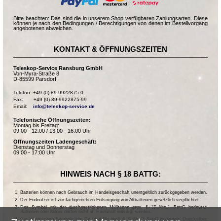
Bitte beachten: Das sind die in unserem Shop verfügbaren Zahlungsarten. Diese
können je nach den Bedingungen / Berechtigungen von denen im Bestellvorgang
angebotenen abweichen.
KONTAKT & ÖFFNUNGSZEITEN
Teleskop-Service Ransburg GmbH
Von-Myra-Straße 8
D-85599 Parsdorf
Telefon: +49 (0) 89-9922875-0

Fax:       +49 (0) 89-9922875-99

Email:    
info@teleskop-service.de
Telefonische Öffnungszeiten:
Montag bis Freitag:
09.00 - 12.00 / 13.00 - 16.00 Uhr
Öffnungszeiten Ladengeschäft:
Dienstag und Donnerstag
09:00 - 17:00 Uhr
HINWEIS NACH § 18 BATTG:
Batterien können nach Gebrauch im Handelsgeschäft unentgeltlich zurückgegeben werden.
Der Endnutzer ist zur fachgerechten Entsorgung von Altbatterien gesetzlich verpflichtet.
Das Symbol mit der durchgestrichenen Mülltonne gem. § 17 Abs.1 BattG bedeutet:
Batterien oder Akkus dürfen nicht im Hausmüll entsorgt werden.
Die chemischen Symbole Hg, Cd, und Pb nach § 17 Abs.3 BattG bedeuten: Quecksilber,