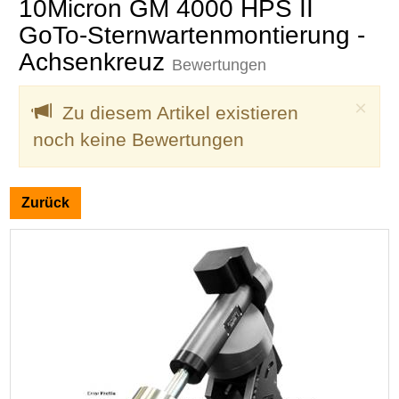
10Micron GM 4000 HPS II
GoTo-Sternwartenmontierung -
Achsenkreuz
Bewertungen
Clo
×
Zu diesem Artikel existieren
noch keine Bewertungen
Zurück