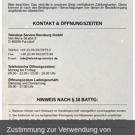
Bitte beachten: Das sind die in unserem Shop verfügbaren Zahlungsarten. Diese
können je nach den Bedingungen / Berechtigungen von denen im Bestellvorgang
angebotenen abweichen.
KONTAKT & ÖFFNUNGSZEITEN
Teleskop-Service Ransburg GmbH
Von-Myra-Straße 8
D-85599 Parsdorf
Telefon: +49 (0) 89-9922875-0

Fax:       +49 (0) 89-9922875-99

Email:    
info@teleskop-service.de
Telefonische Öffnungszeiten:
Montag bis Freitag:
09.00 - 12.00 / 13.00 - 16.00 Uhr
Öffnungszeiten Ladengeschäft:
Dienstag und Donnerstag
09:00 - 17:00 Uhr
HINWEIS NACH § 18 BATTG:
Batterien können nach Gebrauch im Handelsgeschäft unentgeltlich zurückgegeben werden.
Der Endnutzer ist zur fachgerechten Entsorgung von Altbatterien gesetzlich verpflichtet.
Das Symbol mit der durchgestrichenen Mülltonne gem. § 17 Abs.1 BattG bedeutet:
Batterien oder Akkus dürfen nicht im Hausmüll entsorgt werden.
Die chemischen Symbole Hg, Cd, und Pb nach § 17 Abs.3 BattG bedeuten: Quecksilber,
Zustimmung zur Verwendung von
Cadmium und Blei.