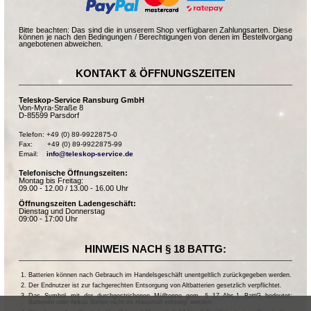
Bitte beachten: Das sind die in unserem Shop verfügbaren Zahlungsarten. Diese
können je nach den Bedingungen / Berechtigungen von denen im Bestellvorgang
angebotenen abweichen.
KONTAKT & ÖFFNUNGSZEITEN
Teleskop-Service Ransburg GmbH
Von-Myra-Straße 8
D-85599 Parsdorf
Telefon: +49 (0) 89-9922875-0

Fax:       +49 (0) 89-9922875-99

Email:    
info@teleskop-service.de
Telefonische Öffnungszeiten:
Montag bis Freitag:
09.00 - 12.00 / 13.00 - 16.00 Uhr
Öffnungszeiten Ladengeschäft:
Dienstag und Donnerstag
09:00 - 17:00 Uhr
HINWEIS NACH § 18 BATTG:
Batterien können nach Gebrauch im Handelsgeschäft unentgeltlich zurückgegeben werden.
Der Endnutzer ist zur fachgerechten Entsorgung von Altbatterien gesetzlich verpflichtet.
Das Symbol mit der durchgestrichenen Mülltonne gem. § 17 Abs.1 BattG bedeutet:
Batterien oder Akkus dürfen nicht im Hausmüll entsorgt werden.