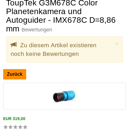
ToupTek G3M678C Color
Planetenkamera und
Autoguider - IMX678C D=8,86
mm
Bewertungen
Clo
×
Zu diesem Artikel existieren
noch keine Bewertungen
Zurück
EUR 319,00