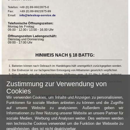
Telefon: +49 (0) 89-9922875-0

Fax:       +49 (0) 89-9922875-99

Email:    
info@teleskop-service.de
Telefonische Öffnungszeiten:
Montag bis Freitag:
09.00 - 12.00 / 13.00 - 16.00 Uhr
Öffnungszeiten Ladengeschäft:
Dienstag und Donnerstag
09:00 - 17:00 Uhr
HINWEIS NACH § 18 BATTG:
Batterien können nach Gebrauch im Handelsgeschäft unentgeltlich zurückgegeben werden.
Der Endnutzer ist zur fachgerechten Entsorgung von Altbatterien gesetzlich verpflichtet.
Das Symbol mit der durchgestrichenen Mülltonne gem. § 17 Abs.1 BattG bedeutet:
Batterien oder Akkus dürfen nicht im Hausmüll entsorgt werden.
Zustimmung zur Verwendung von
Die chemischen Symbole Hg, Cd, und Pb nach § 17 Abs.3 BattG bedeuten: Quecksilber,
Cadmium und Blei.
Cookies
HINWEIS NACH 2013/11/EU
Wir verwenden Cookies, um Inhalte und Anzeigen zu personalisieren,
Funktionen für soziale Medien anbieten zu können und die Zugriffe
auf unsere Website zu analysieren. Außerdem geben wir
Informationen zu Ihrer Nutzung unserer Website an unsere Partner für
soziale Medien, Werbung und Analysen weiter. Des weiteren werden
rein technische Cookies verwendet um die Funktion der Webseite zu
gewährleisten, dies ist nicht deaktivierbar.