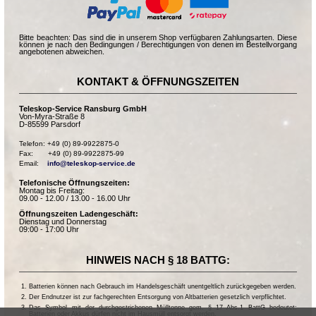
Bitte beachten: Das sind die in unserem Shop verfügbaren Zahlungsarten. Diese
können je nach den Bedingungen / Berechtigungen von denen im Bestellvorgang
angebotenen abweichen.
KONTAKT & ÖFFNUNGSZEITEN
Teleskop-Service Ransburg GmbH
Von-Myra-Straße 8
D-85599 Parsdorf
Telefon: +49 (0) 89-9922875-0

Fax:       +49 (0) 89-9922875-99

Email:    
info@teleskop-service.de
Telefonische Öffnungszeiten:
Montag bis Freitag:
09.00 - 12.00 / 13.00 - 16.00 Uhr
Öffnungszeiten Ladengeschäft:
Dienstag und Donnerstag
09:00 - 17:00 Uhr
HINWEIS NACH § 18 BATTG:
Batterien können nach Gebrauch im Handelsgeschäft unentgeltlich zurückgegeben werden.
Der Endnutzer ist zur fachgerechten Entsorgung von Altbatterien gesetzlich verpflichtet.
Das Symbol mit der durchgestrichenen Mülltonne gem. § 17 Abs.1 BattG bedeutet:
Batterien oder Akkus dürfen nicht im Hausmüll entsorgt werden.