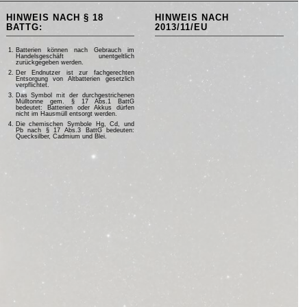
HINWEIS NACH § 18
HINWEIS NACH
BATTG:
2013/11/EU
Batterien können nach Gebrauch im
Handelsgeschäft unentgeltlich
zurückgegeben werden.
Der Endnutzer ist zur fachgerechten
Entsorgung von Altbatterien gesetzlich
verpflichtet.
Das Symbol mit der durchgestrichenen
Mülltonne gem. § 17 Abs.1 BattG
bedeutet: Batterien oder Akkus dürfen
nicht im Hausmüll entsorgt werden.
Die chemischen Symbole Hg, Cd, und
Pb nach § 17 Abs.3 BattG bedeuten:
Quecksilber, Cadmium und Blei.