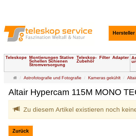
Hersteller
Teleskope
Montierungen Stative
Teleskop-
Filter
Adapter
As
Schellen Schienen
Zubehör
un
Stromversorgung
Startseite
Astrofotografie und Fotografie
Kameras gekühlt
Alta
Altair Hypercam 115M MONO TEC
Zu diesem Artikel existieren noch kei
Zurück