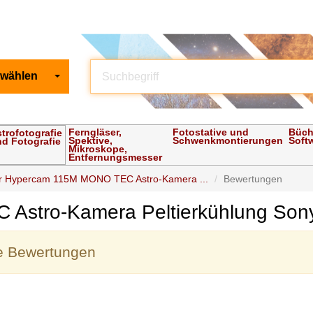
 wählen
Ferngläser,
Fotostative und
Büch
trofotografie
Spektive,
Schwenkmontierungen
Soft
d Fotografie
Mikroskope,
Entfernungsmesser
ir Hypercam 115M MONO TEC Astro-Kamera ...
Bewertungen
 Astro-Kamera Peltierkühlung So
ne Bewertungen