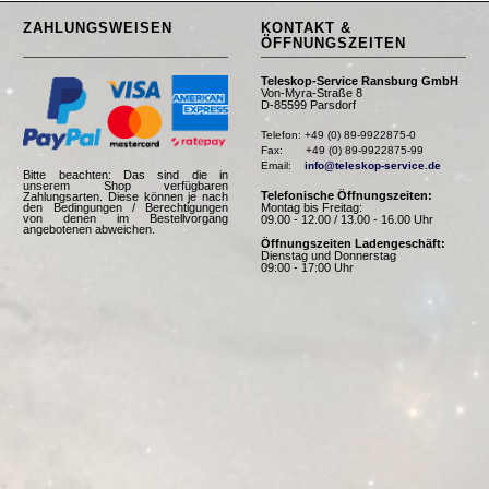
ZAHLUNGSWEISEN
KONTAKT &
ÖFFNUNGSZEITEN
Teleskop-Service Ransburg GmbH
Von-Myra-Straße 8
D-85599 Parsdorf
Telefon: +49 (0) 89-9922875-0

Fax:       +49 (0) 89-9922875-99

Email:    
info@teleskop-service.de
Bitte beachten: Das sind die in
unserem Shop verfügbaren
Telefonische Öffnungszeiten:
Zahlungsarten. Diese können je nach
Montag bis Freitag:
den Bedingungen / Berechtigungen
von denen im Bestellvorgang
09.00 - 12.00 / 13.00 - 16.00 Uhr
angebotenen abweichen.
Öffnungszeiten Ladengeschäft:
Dienstag und Donnerstag
09:00 - 17:00 Uhr