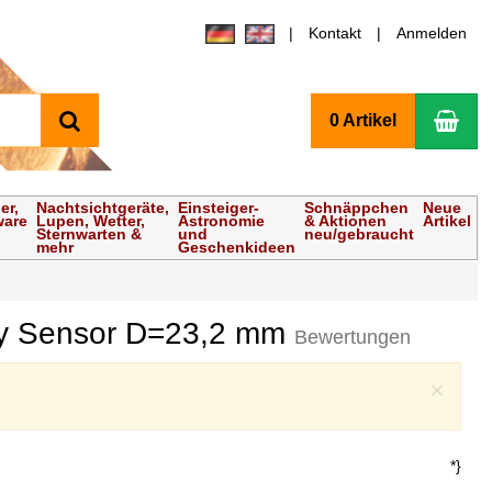
Kontakt
Anmelden
Suchen
Wa
0 Artikel
er,
Nachtsichtgeräte,
Einsteiger-
Schnäppchen
Neue
ware
Lupen, Wetter,
Astronomie
& Aktionen
Artikel
Sternwarten &
und
neu/gebraucht
mehr
Geschenkideen
ny Sensor D=23,2 mm
Bewertungen
Clo
×
*}