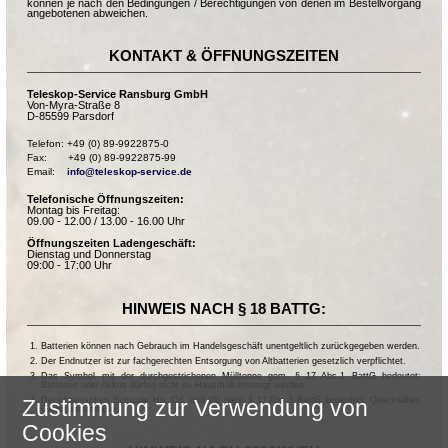
können je nach den Bedingungen / Berechtigungen von denen im Bestellvorgang
angebotenen abweichen.
KONTAKT & ÖFFNUNGSZEITEN
Teleskop-Service Ransburg GmbH
Von-Myra-Straße 8
D-85599 Parsdorf
Telefon: +49 (0) 89-9922875-0

Fax:       +49 (0) 89-9922875-99

Email:    
info@teleskop-service.de
Telefonische Öffnungszeiten:
Montag bis Freitag:
09.00 - 12.00 / 13.00 - 16.00 Uhr
Öffnungszeiten Ladengeschäft:
Dienstag und Donnerstag
09:00 - 17:00 Uhr
HINWEIS NACH § 18 BATTG:
Batterien können nach Gebrauch im Handelsgeschäft unentgeltlich zurückgegeben werden.
Der Endnutzer ist zur fachgerechten Entsorgung von Altbatterien gesetzlich verpflichtet.
Das Symbol mit der durchgestrichenen Mülltonne gem. § 17 Abs.1 BattG bedeutet:
Batterien oder Akkus dürfen nicht im Hausmüll entsorgt werden.
Zustimmung zur Verwendung von
Die chemischen Symbole Hg, Cd, und Pb nach § 17 Abs.3 BattG bedeuten: Quecksilber,
Cadmium und Blei.
Cookies