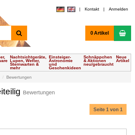
Kontakt
Anmelden
Suchen
Wa
0 Artikel
er,
Nachtsichtgeräte,
Einsteiger-
Schnäppchen
Neue
ware
Lupen, Wetter,
Astronomie
& Aktionen
Artikel
Sternwarten &
und
neu/gebraucht
mehr
Geschenkideen
Bewertungen
teilig
Bewertungen
Seite 1 von 1