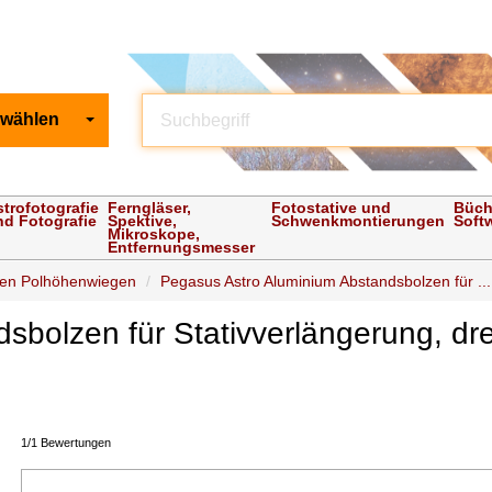
 wählen
strofotografie
Ferngläser,
Fotostative und
Büch
nd Fotografie
Spektive,
Schwenkmontierungen
Soft
Mikroskope,
Entfernungsmesser
ulen Polhöhenwiegen
Pegasus Astro Aluminium Abstandsbolzen für ...
bolzen für Stativverlängerung, drei
1/1 Bewertungen