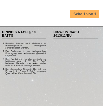
Seite 1 von 1
HINWEIS NACH § 18
HINWEIS NACH
BATTG:
2013/11/EU
Batterien können nach Gebrauch im
Handelsgeschäft unentgeltlich
zurückgegeben werden.
Der Endnutzer ist zur fachgerechten
Entsorgung von Altbatterien gesetzlich
verpflichtet.
Das Symbol mit der durchgestrichenen
Mülltonne gem. § 17 Abs.1 BattG
bedeutet: Batterien oder Akkus dürfen
nicht im Hausmüll entsorgt werden.
Die chemischen Symbole Hg, Cd, und
Pb nach § 17 Abs.3 BattG bedeuten:
Quecksilber, Cadmium und Blei.