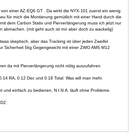
von einer AZ-EQ6 GT . Da wirkt die NYX-101 zuerst ein wenig
g neu für mich die Montierung gemütlich mit einer Hand durch die
it dem Carbon Stativ und Pierverlängerung muss ich jetzt nur
 abmachen. (mit geht auch ist mir aber doch zu wackelig)
etwas skeptisch, aber das Tracking ist über jeden Zweifel
zur Sicherheit 5kg Gegengewicht mit einer ZWO AM5 M12
ren da mit Pierverlängerung nicht nötig auszufahren.
14 RA, 0.12 Dec und 0.18 Total. Was will man mehr.
ht und einfach zu bedienen, N.I.N.A. läuft ohne Probleme.
HD2: