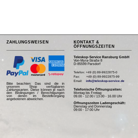
ZAHLUNGSWEISEN
KONTAKT &
ÖFFNUNGSZEITEN
Teleskop-Service Ransburg GmbH
Von-Myra-Straße 8
D-85599 Parsdorf
Telefon: +49 (0) 89-9922875-0

Fax:       +49 (0) 89-9922875-99

Email:    
info@teleskop-service.de
Bitte beachten: Das sind die in
unserem Shop verfügbaren
Telefonische Öffnungszeiten:
Zahlungsarten. Diese können je nach
Montag bis Freitag:
den Bedingungen / Berechtigungen
von denen im Bestellvorgang
09.00 - 12.00 / 13.00 - 16.00 Uhr
angebotenen abweichen.
Öffnungszeiten Ladengeschäft:
Dienstag und Donnerstag
09:00 - 17:00 Uhr