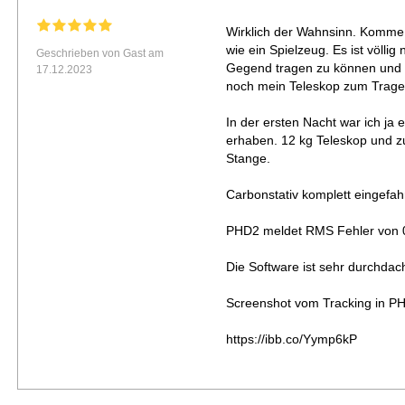
Wirklich der Wahnsinn. Komme 
wie ein Spielzeug. Es ist völli
Geschrieben von Gast am
Gegend tragen zu können und m
17.12.2023
noch mein Teleskop zum Tragen
In der ersten Nacht war ich ja 
erhaben. 12 kg Teleskop und 
Stange.
Carbonstativ komplett eingefah
PHD2 meldet RMS Fehler von 0.
Die Software ist sehr durchdac
Screenshot vom Tracking in P
https://ibb.co/Yymp6kP