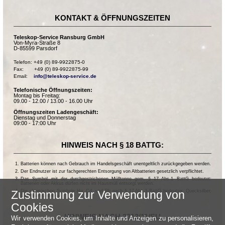
KONTAKT & ÖFFNUNGSZEITEN
Teleskop-Service Ransburg GmbH
Von-Myra-Straße 8
D-85599 Parsdorf
Telefon: +49 (0) 89-9922875-0

Fax:       +49 (0) 89-9922875-99

Email:    
info@teleskop-service.de
Telefonische Öffnungszeiten:
Montag bis Freitag:
09.00 - 12.00 / 13.00 - 16.00 Uhr
Öffnungszeiten Ladengeschäft:
Dienstag und Donnerstag
09:00 - 17:00 Uhr
HINWEIS NACH § 18 BATTG:
Batterien können nach Gebrauch im Handelsgeschäft unentgeltlich zurückgegeben werden.
Der Endnutzer ist zur fachgerechten Entsorgung von Altbatterien gesetzlich verpflichtet.
Das Symbol mit der durchgestrichenen Mülltonne gem. § 17 Abs.1 BattG bedeutet:
Batterien oder Akkus dürfen nicht im Hausmüll entsorgt werden.
Die chemischen Symbole Hg, Cd, und Pb nach § 17 Abs.3 BattG bedeuten: Quecksilber,
Zustimmung zur Verwendung von
Cadmium und Blei.
Cookies
HINWEIS NACH 2013/11/EU
Wir verwenden Cookies, um Inhalte und Anzeigen zu personalisieren,