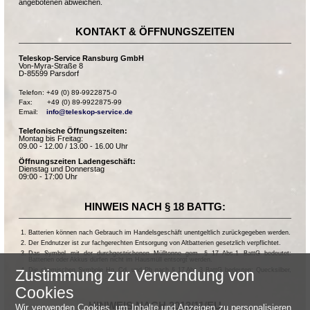
angebotenen abweichen.
KONTAKT & ÖFFNUNGSZEITEN
Teleskop-Service Ransburg GmbH
Von-Myra-Straße 8
D-85599 Parsdorf
Telefon: +49 (0) 89-9922875-0

Fax:       +49 (0) 89-9922875-99

Email:    
info@teleskop-service.de
Telefonische Öffnungszeiten:
Montag bis Freitag:
09.00 - 12.00 / 13.00 - 16.00 Uhr
Öffnungszeiten Ladengeschäft:
Dienstag und Donnerstag
09:00 - 17:00 Uhr
HINWEIS NACH § 18 BATTG:
Batterien können nach Gebrauch im Handelsgeschäft unentgeltlich zurückgegeben werden.
Der Endnutzer ist zur fachgerechten Entsorgung von Altbatterien gesetzlich verpflichtet.
Das Symbol mit der durchgestrichenen Mülltonne gem. § 17 Abs.1 BattG bedeutet:
Batterien oder Akkus dürfen nicht im Hausmüll entsorgt werden.
Die chemischen Symbole Hg, Cd, und Pb nach § 17 Abs.3 BattG bedeuten: Quecksilber,
Zustimmung zur Verwendung von
Cadmium und Blei.
Cookies
HINWEIS NACH 2013/11/EU
Wir verwenden Cookies, um Inhalte und Anzeigen zu personalisieren,