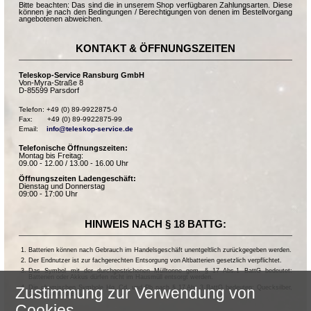
Bitte beachten: Das sind die in unserem Shop verfügbaren Zahlungsarten. Diese
können je nach den Bedingungen / Berechtigungen von denen im Bestellvorgang
angebotenen abweichen.
KONTAKT & ÖFFNUNGSZEITEN
Teleskop-Service Ransburg GmbH
Von-Myra-Straße 8
D-85599 Parsdorf
Telefon: +49 (0) 89-9922875-0

Fax:       +49 (0) 89-9922875-99

Email:    
info@teleskop-service.de
Telefonische Öffnungszeiten:
Montag bis Freitag:
09.00 - 12.00 / 13.00 - 16.00 Uhr
Öffnungszeiten Ladengeschäft:
Dienstag und Donnerstag
09:00 - 17:00 Uhr
HINWEIS NACH § 18 BATTG:
Batterien können nach Gebrauch im Handelsgeschäft unentgeltlich zurückgegeben werden.
Der Endnutzer ist zur fachgerechten Entsorgung von Altbatterien gesetzlich verpflichtet.
Das Symbol mit der durchgestrichenen Mülltonne gem. § 17 Abs.1 BattG bedeutet:
Batterien oder Akkus dürfen nicht im Hausmüll entsorgt werden.
Die chemischen Symbole Hg, Cd, und Pb nach § 17 Abs.3 BattG bedeuten: Quecksilber,
Zustimmung zur Verwendung von
Cadmium und Blei.
Cookies