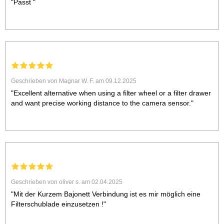
"Passt "
Geschrieben von Magnar W. F. am 09.12.2025
"Excellent alternative when using a filter wheel or a filter drawer
and want precise working distance to the camera sensor."
Geschrieben von oliver s. am 02.04.2025
"Mit der Kurzem Bajonett Verbindung ist es mir möglich eine
Filterschublade einzusetzen !"