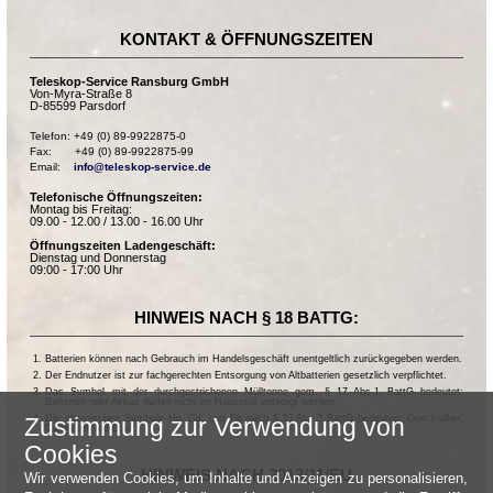
KONTAKT & ÖFFNUNGSZEITEN
Teleskop-Service Ransburg GmbH
Von-Myra-Straße 8
D-85599 Parsdorf
Telefon: +49 (0) 89-9922875-0

Fax:       +49 (0) 89-9922875-99

Email:    
info@teleskop-service.de
Telefonische Öffnungszeiten:
Montag bis Freitag:
09.00 - 12.00 / 13.00 - 16.00 Uhr
Öffnungszeiten Ladengeschäft:
Dienstag und Donnerstag
09:00 - 17:00 Uhr
HINWEIS NACH § 18 BATTG:
Batterien können nach Gebrauch im Handelsgeschäft unentgeltlich zurückgegeben werden.
Der Endnutzer ist zur fachgerechten Entsorgung von Altbatterien gesetzlich verpflichtet.
Das Symbol mit der durchgestrichenen Mülltonne gem. § 17 Abs.1 BattG bedeutet:
Batterien oder Akkus dürfen nicht im Hausmüll entsorgt werden.
Die chemischen Symbole Hg, Cd, und Pb nach § 17 Abs.3 BattG bedeuten: Quecksilber,
Zustimmung zur Verwendung von
Cadmium und Blei.
Cookies
HINWEIS NACH 2013/11/EU
Wir verwenden Cookies, um Inhalte und Anzeigen zu personalisieren,