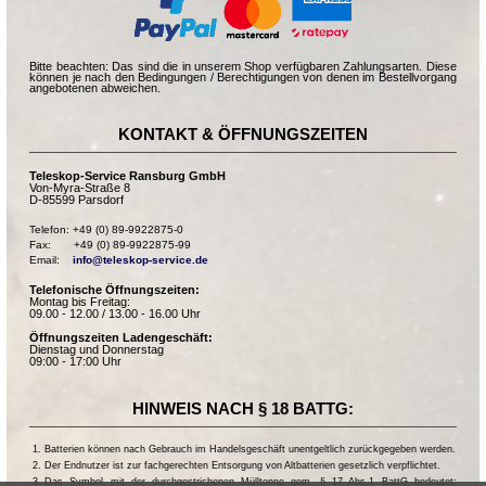
Bitte beachten: Das sind die in unserem Shop verfügbaren Zahlungsarten. Diese
können je nach den Bedingungen / Berechtigungen von denen im Bestellvorgang
angebotenen abweichen.
KONTAKT & ÖFFNUNGSZEITEN
Teleskop-Service Ransburg GmbH
Von-Myra-Straße 8
D-85599 Parsdorf
Telefon: +49 (0) 89-9922875-0

Fax:       +49 (0) 89-9922875-99

Email:    
info@teleskop-service.de
Telefonische Öffnungszeiten:
Montag bis Freitag:
09.00 - 12.00 / 13.00 - 16.00 Uhr
Öffnungszeiten Ladengeschäft:
Dienstag und Donnerstag
09:00 - 17:00 Uhr
HINWEIS NACH § 18 BATTG:
Batterien können nach Gebrauch im Handelsgeschäft unentgeltlich zurückgegeben werden.
Der Endnutzer ist zur fachgerechten Entsorgung von Altbatterien gesetzlich verpflichtet.
Das Symbol mit der durchgestrichenen Mülltonne gem. § 17 Abs.1 BattG bedeutet: