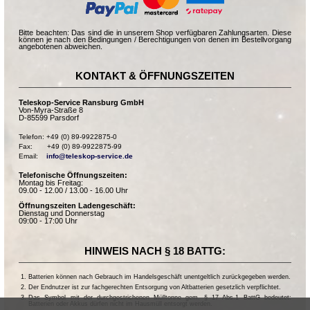
Bitte beachten: Das sind die in unserem Shop verfügbaren Zahlungsarten. Diese
können je nach den Bedingungen / Berechtigungen von denen im Bestellvorgang
angebotenen abweichen.
KONTAKT & ÖFFNUNGSZEITEN
Teleskop-Service Ransburg GmbH
Von-Myra-Straße 8
D-85599 Parsdorf
Telefon: +49 (0) 89-9922875-0

Fax:       +49 (0) 89-9922875-99

Email:    
info@teleskop-service.de
Telefonische Öffnungszeiten:
Montag bis Freitag:
09.00 - 12.00 / 13.00 - 16.00 Uhr
Öffnungszeiten Ladengeschäft:
Dienstag und Donnerstag
09:00 - 17:00 Uhr
HINWEIS NACH § 18 BATTG:
Batterien können nach Gebrauch im Handelsgeschäft unentgeltlich zurückgegeben werden.
Der Endnutzer ist zur fachgerechten Entsorgung von Altbatterien gesetzlich verpflichtet.
Das Symbol mit der durchgestrichenen Mülltonne gem. § 17 Abs.1 BattG bedeutet:
Batterien oder Akkus dürfen nicht im Hausmüll entsorgt werden.