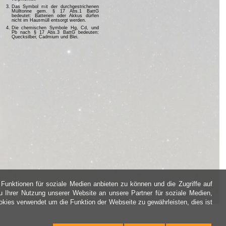
Das Symbol mit der durchgestrichenen
Mülltonne gem. § 17 Abs.1 BattG
bedeutet: Batterien oder Akkus dürfen
nicht im Hausmüll entsorgt werden.
Die chemischen Symbole Hg, Cd, und
Pb nach § 17 Abs.3 BattG bedeuten:
Quecksilber, Cadmium und Blei.
Funktionen für soziale Medien anbieten zu können und die Zugriffe auf
 Ihrer Nutzung unserer Website an unsere Partner für soziale Medien,
kies verwendet um die Funktion der Webseite zu gewährleisten, dies ist