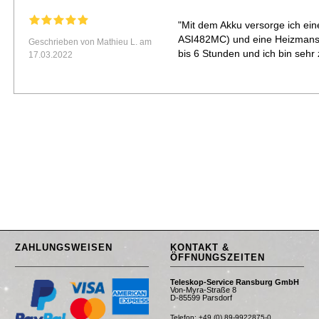
"Mit dem Akku versorge ich ei
ASI482MC) und eine Heizmansch
Geschrieben von Mathieu L. am
bis 6 Stunden und ich bin sehr 
17.03.2022
ZAHLUNGSWEISEN
KONTAKT &
ÖFFNUNGSZEITEN
Teleskop-Service Ransburg GmbH
Von-Myra-Straße 8
D-85599 Parsdorf
Telefon: +49 (0) 89-9922875-0
