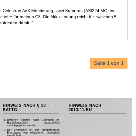
ne Celestron AVX Montierung, zwei Kameras (ASI224 MC und
ette für meinen C8. Die Akku-Ladung reicht für zwischen 5
zufrieden damit. "
Seite 1 von 1
HINWEIS NACH § 18
HINWEIS NACH
BATTG:
2013/11/EU
Batterien können nach Gebrauch im
Handelsgeschäft unentgeltlich
zurückgegeben werden.
Der Endnutzer ist zur fachgerechten
Entsorgung von Altbatterien gesetzlich
verpflichtet.