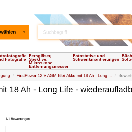
 wählen
strofotografie
Ferngläser,
Fotostative und
Büch
nd Fotografie
Spektive,
Schwenkmontierungen
Soft
Mikroskope,
Entfernungsmesser
rgung
FirstPower 12 V AGM-Blei-Akku mit 18 Ah - Long ...
Bewer
t 18 Ah - Long Life - wiederauflad
1/1 Bewertungen