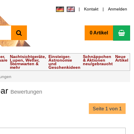
Kontakt
Anmelden
Suchen
Wa
0 Artikel
er,
Nachtsichtgeräte,
Einsteiger-
Schnäppchen
Neue
ware
Lupen, Wetter,
Astronomie
& Aktionen
Artikel
Sternwarten &
und
neu/gebraucht
mehr
Geschenkideen
tungen
bar
Bewertungen
Seite 1 von 1