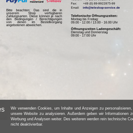
Fax:       +49 (0) 89-9922875-99

Email:    
info@teleskop-service.de
Bitte beachten: Das sind die in
unserem Shop verfügbaren
Telefonische Öffnungszeiten:
Zahlungsarten. Diese können je nach
Montag bis Freitag:
den Bedingungen / Berechtigungen
von denen im Bestellvorgang
09.00 - 12.00 / 13.00 - 16.00 Uhr
angebotenen abweichen.
Öffnungszeiten Ladengeschäft:
Dienstag und Donnerstag
09:00 - 17:00 Uhr
es
Wir verwenden Cookies, um Inhalte und Anzeigen zu personalisieren, 
unsere Website zu analysieren. Außerdem geben wir Informationen zu
Werbung und Analysen weiter. Des weiteren werden rein technische Coo
nicht deaktivierbar.