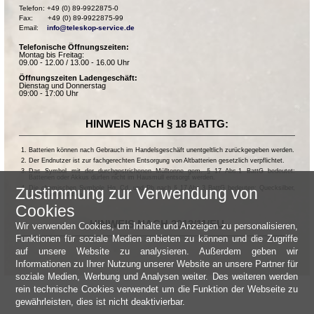
Telefon: +49 (0) 89-9922875-0

Fax:       +49 (0) 89-9922875-99

Email:    
info@teleskop-service.de
Telefonische Öffnungszeiten:
Montag bis Freitag:
09.00 - 12.00 / 13.00 - 16.00 Uhr
Öffnungszeiten Ladengeschäft:
Dienstag und Donnerstag
09:00 - 17:00 Uhr
HINWEIS NACH § 18 BATTG:
Batterien können nach Gebrauch im Handelsgeschäft unentgeltlich zurückgegeben werden.
Der Endnutzer ist zur fachgerechten Entsorgung von Altbatterien gesetzlich verpflichtet.
Das Symbol mit der durchgestrichenen Mülltonne gem. § 17 Abs.1 BattG bedeutet:
Batterien oder Akkus dürfen nicht im Hausmüll entsorgt werden.
Die chemischen Symbole Hg, Cd, und Pb nach § 17 Abs.3 BattG bedeuten: Quecksilber,
Zustimmung zur Verwendung von
Cadmium und Blei.
Cookies
HINWEIS NACH 2013/11/EU
Wir verwenden Cookies, um Inhalte und Anzeigen zu personalisieren,
Funktionen für soziale Medien anbieten zu können und die Zugriffe
auf unsere Website zu analysieren. Außerdem geben wir
Informationen zu Ihrer Nutzung unserer Website an unsere Partner für
soziale Medien, Werbung und Analysen weiter. Des weiteren werden
rein technische Cookies verwendet um die Funktion der Webseite zu
gewährleisten, dies ist nicht deaktivierbar.