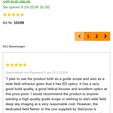
UVP EUR 285,00
Sie sparen 9.1% (EUR 26,00)
Art.Nr.
10199
Prev
Nex
1
2
6/12 Bewertungen
Geschrieben von Raymond P. am 23.12.2024
"I plan to use the product both as a guide scope and also as a
wide field refractor given that it has ED optics. It has a very
good build quality, a good helical focuser and excellent optics at
this price point. I would recommend the product to anyone
wanting a high-quality guide scope or wishing to start wide field
deep sky imaging at a very reasonable cost. However, the
dedicated field flatner or the one supplied by Starizona is