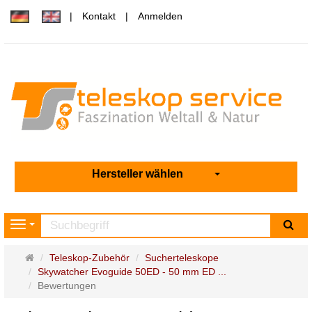
Kontakt
Anmelden
Hersteller wählen
Su
Navigation
Startseite
Teleskop-Zubehör
Sucherteleskope
Skywatcher Evoguide 50ED - 50 mm ED ...
Bewertungen