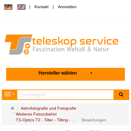
Kontakt
Anmelden
Hersteller wählen
Su
Navigation
Startseite
Astrofotografie und Fotografie
Weiteres Fotozubehör
TS-Optics T2 - Tilter - Tilting - ...
Bewertungen