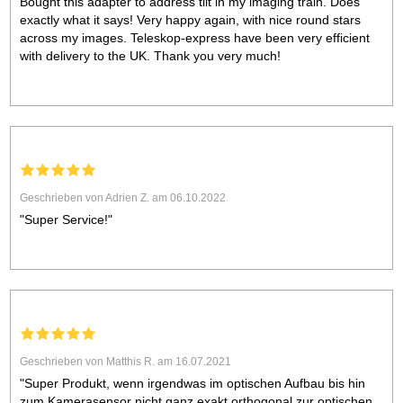
Bought this adapter to address tilt in my imaging train. Does
exactly what it says! Very happy again, with nice round stars
across my images. Teleskop-express have been very efficient
with delivery to the UK. Thank you very much!
Geschrieben von Adrien Z. am 06.10.2022
"Super Service!"
Geschrieben von Matthis R. am 16.07.2021
"Super Produkt, wenn irgendwas im optischen Aufbau bis hin
zum Kamerasensor nicht ganz exakt orthogonal zur optischen