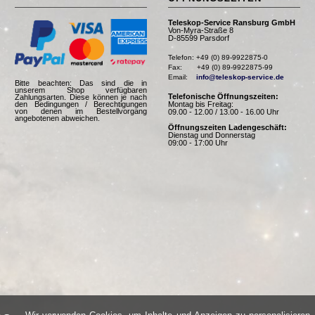
Teleskop-Service Ransburg GmbH
Von-Myra-Straße 8
D-85599 Parsdorf
Telefon: +49 (0) 89-9922875-0

Fax:       +49 (0) 89-9922875-99

Email:    
info@teleskop-service.de
Bitte beachten: Das sind die in
unserem Shop verfügbaren
Telefonische Öffnungszeiten:
Zahlungsarten. Diese können je nach
Montag bis Freitag:
den Bedingungen / Berechtigungen
von denen im Bestellvorgang
09.00 - 12.00 / 13.00 - 16.00 Uhr
angebotenen abweichen.
Öffnungszeiten Ladengeschäft:
Dienstag und Donnerstag
09:00 - 17:00 Uhr