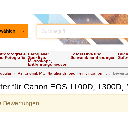
 wählen
strofotografie
Ferngläser,
Fotostative und
Büch
nd Fotografie
Spektive,
Schwenkmontierungen
Soft
Mikroskope,
Entfernungsmesser
populär
Astronomik MC Klarglas Umbaufilter für Canon ...
Bewert
lter für Canon EOS 1100D, 1300D, 
ne Bewertungen