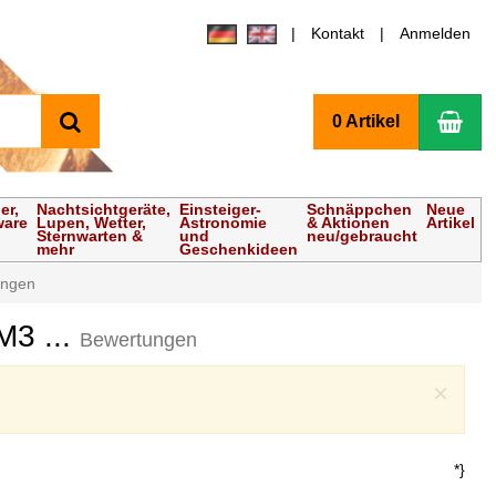
Kontakt
Anmelden
Suchen
Wa
0 Artikel
er,
Nachtsichtgeräte,
Einsteiger-
Schnäppchen
Neue
ware
Lupen, Wetter,
Astronomie
& Aktionen
Artikel
Sternwarten &
und
neu/gebraucht
mehr
Geschenkideen
ungen
M3 ...
Bewertungen
Clo
×
*}