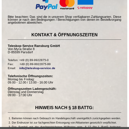
Bitte beachten: Das sind die in unserem Shop verfügbaren Zahlungsarten. Diese
können je nach den Bedingungen / Berechtigungen von denen im Bestellvorgang
angebotenen abweichen.
KONTAKT & ÖFFNUNGSZEITEN
Teleskop-Service Ransburg GmbH
Von-Myra-Straße 8
D-85599 Parsdorf
Telefon: +49 (0) 89-9922875-0

Fax:       +49 (0) 89-9922875-99

Email:    
info@teleskop-service.de
Telefonische Öffnungszeiten:
Montag bis Freitag:
09.00 - 12.00 / 13.00 - 16.00 Uhr
Öffnungszeiten Ladengeschäft:
Dienstag und Donnerstag
09:00 - 17:00 Uhr
HINWEIS NACH § 18 BATTG:
Batterien können nach Gebrauch im Handelsgeschäft unentgeltlich zurückgegeben werden.
Der Endnutzer ist zur fachgerechten Entsorgung von Altbatterien gesetzlich verpflichtet.
Das Symbol mit der durchgestrichenen Mülltonne gem. § 17 Abs.1 BattG bedeutet: