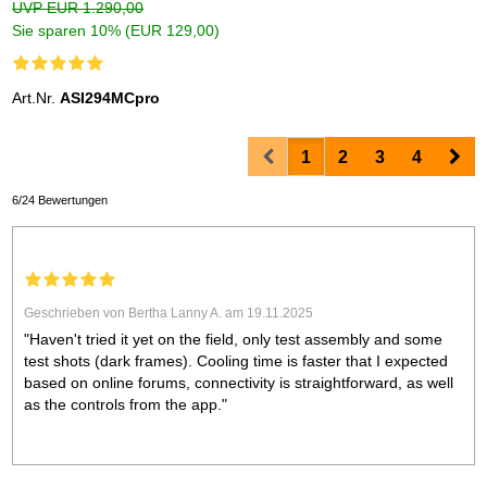
UVP EUR 1.290,00
Sie sparen 10% (EUR 129,00)
Art.Nr.
ASI294MCpro
Prev
Nex
1
2
3
4
6/24 Bewertungen
Geschrieben von Bertha Lanny A. am 19.11.2025
"Haven't tried it yet on the field, only test assembly and some
test shots (dark frames). Cooling time is faster that I expected
based on online forums, connectivity is straightforward, as well
as the controls from the app."