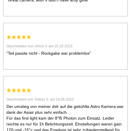
"Great camera, wish it didn't have amp glow"
Geschrieben von Ulrich V. am 20.10.2023
"Teil passte nicht - Rückgabe war problemlos"
Geschrieben von Tobias S. am 16.06.2022
Der umstieg von meiner dslr auf die gekühlte Astro Kamera war
dank der Asiair plus sehr einfach.
Für das first light kam der 8"f5 Photon zum Einsatz. Leider
reichte es nur für 1h Belichtungszeit. Einstellungen waren gain
120 und -15°c und das Ergebnis ist sehr zufriedenstellend für