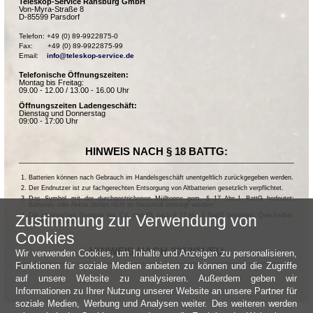
Teleskop-Service Ransburg GmbH
Von-Myra-Straße 8
D-85599 Parsdorf
Telefon: +49 (0) 89-9922875-0

Fax:       +49 (0) 89-9922875-99

Email:    
info@teleskop-service.de
Telefonische Öffnungszeiten:
Montag bis Freitag:
09.00 - 12.00 / 13.00 - 16.00 Uhr
Öffnungszeiten Ladengeschäft:
Dienstag und Donnerstag
09:00 - 17:00 Uhr
HINWEIS NACH § 18 BATTG:
Batterien können nach Gebrauch im Handelsgeschäft unentgeltlich zurückgegeben werden.
Der Endnutzer ist zur fachgerechten Entsorgung von Altbatterien gesetzlich verpflichtet.
Das Symbol mit der durchgestrichenen Mülltonne gem. § 17 Abs.1 BattG bedeutet:
Batterien oder Akkus dürfen nicht im Hausmüll entsorgt werden.
Die chemischen Symbole Hg, Cd, und Pb nach § 17 Abs.3 BattG bedeuten: Quecksilber,
Zustimmung zur Verwendung von
Cadmium und Blei.
Cookies
HINWEIS NACH 2013/11/EU
Wir verwenden Cookies, um Inhalte und Anzeigen zu personalisieren,
Funktionen für soziale Medien anbieten zu können und die Zugriffe
auf unsere Website zu analysieren. Außerdem geben wir
Informationen zu Ihrer Nutzung unserer Website an unsere Partner für
soziale Medien, Werbung und Analysen weiter. Des weiteren werden