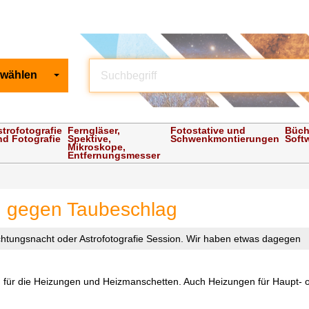
 wählen
strofotografie
Ferngläser,
Fotostative und
Büch
nd Fotografie
Spektive,
Schwenkmontierungen
Soft
Mikroskope,
Entfernungsmesser
 gegen Taubeschlag
htungsnacht oder Astrofotografie Session. Wir haben etwas dagegen
en für die Heizungen und Heizmanschetten. Auch Heizungen für Haupt- o