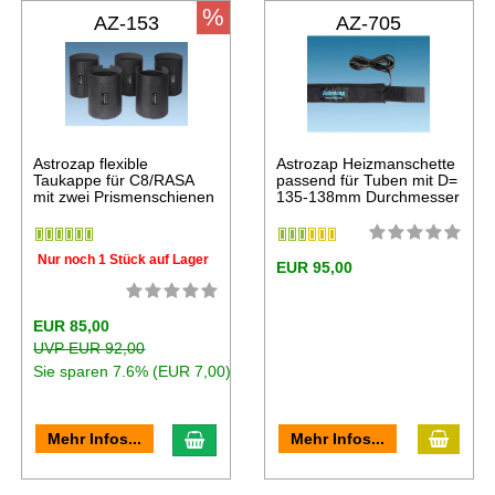
%
AZ-153
AZ-705
Astrozap flexible
Astrozap Heizmanschette
Taukappe für C8/RASA
passend für Tuben mit D=
mit zwei Prismenschienen
135-138mm Durchmesser
Nur noch 1 Stück auf Lager
EUR 95,00
EUR 85,00
UVP EUR 92,00
Sie sparen 7.6% (EUR 7,00)
Mehr Infos...
Mehr Infos...