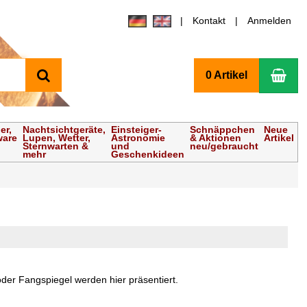
Kontakt
Anmelden
Suchen
Wa
0 Artikel
er,
Nachtsichtgeräte,
Einsteiger-
Schnäppchen
Neue
ware
Lupen, Wetter,
Astronomie
& Aktionen
Artikel
Sternwarten &
und
neu/gebraucht
mehr
Geschenkideen
der Fangspiegel werden hier präsentiert.