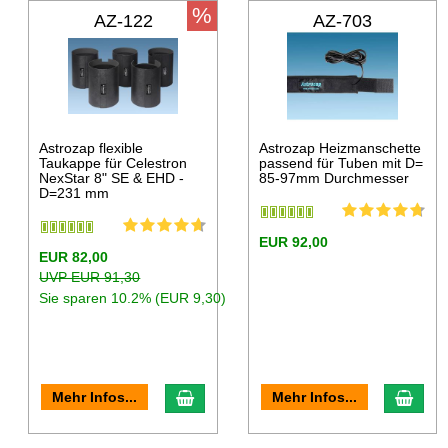
%
AZ-122
AZ-703
Astrozap flexible
Astrozap Heizmanschette
Taukappe für Celestron
passend für Tuben mit D=
NexStar 8" SE & EHD -
85-97mm Durchmesser
D=231 mm
EUR 92,00
EUR 82,00
UVP EUR 91,30
Sie sparen 10.2% (EUR 9,30)
Mehr Infos...
Mehr Infos...